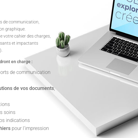
ets de communication,
tion graphique.
e votre cahier des charges,
sants et impactants
).
ront en charge :
ports de communication
utions de vos documents
,
tions
s soins
os indications
hiers
pour l’impression