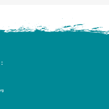
:
erg