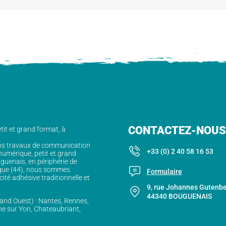
CONTACTEZ-NOUS 
it et grand format, à
vos travaux de communication
+33 (0) 2 40 58 16 53
 numérique, petit et grand
guenais, en périphérie de
ique (44), nous sommes
Formulaire
cité adhésive traditionnelle et
9, rue Johannes Gutenb
44340 BOUGUENAIS
rand Ouest) : Nantes, Rennes,
e sur Yon, Chateaubriant,