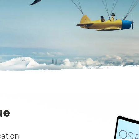
ue
cation